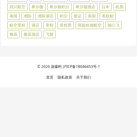
四川航空
希尔顿
希尔顿积分
希尔顿酒店
日本
机票
泰国
洲际
洲际酒店
积分
签证
美国
美联航
航空里程
酒店
里程
里程票
阿提哈德航空
随心飞
雅高
雅高酒店
飞猪
© 2026
游爆料
沪ICP备18046453号-1
首页
隐私政策
关于我们