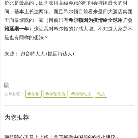
价比是最高的，因为获得高级会籍的时间会持续最长的时
间，基本上长达两年。而且希尔顿目前看来是四大酒店集团
里面最慷慨的一家（目前只有
希尔顿因为疫情给全球用户会
籍延期一年
）这让我对希尔顿的好感大增。不知道大家是不
是也有同样的想法？
来源： 跑音特大人 (抛因特达人)
文章标签：
希尔顿
希尔顿酒店
希尔顿钻挑
钻挑
为您推荐
南航随心飞马上上线！拿下畅游中国前的6点小建议~