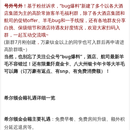
号外号外
！基于粉丝诉求，“bug爆料”新建了多个以各大酒
店集团为主的高阶常旅客羊毛福利群，除了各大酒店集团和
航司的促销offer、羊毛bug和一手线报，还有各地群友分享
白挑、保级细节和酒店待遇友好度情况，欢迎大家扫码入
群，一起互动交流哦~
(新群7月刚创建
，
万豪钛金以上的同学也可入群后再申请进
高阶群哦~）
当然，也别忘了关注公众号“bug爆料”，酒店、航司最新羊
毛不容错过！还有限量阡鹿金卡、八大州银卡年卡等大羊毛
可以薅（订万豪有返点、有snp、有免费消费额）！
希尔顿会籍礼遇详细一览
希尔顿金会籍主要礼遇
：免费早餐、免费房间升级、额外积
分延迟退房等。