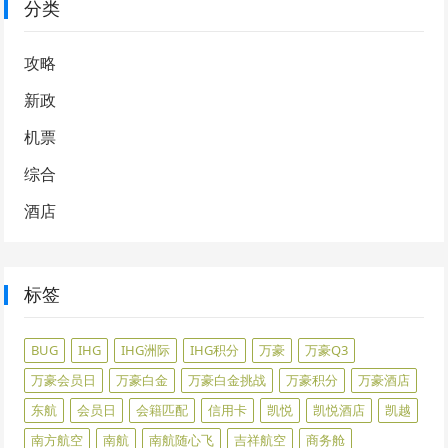
分类
攻略
新政
机票
综合
酒店
标签
BUG
IHG
IHG洲际
IHG积分
万豪
万豪Q3
万豪会员日
万豪白金
万豪白金挑战
万豪积分
万豪酒店
东航
会员日
会籍匹配
信用卡
凯悦
凯悦酒店
凯越
南方航空
南航
南航随心飞
吉祥航空
商务舱