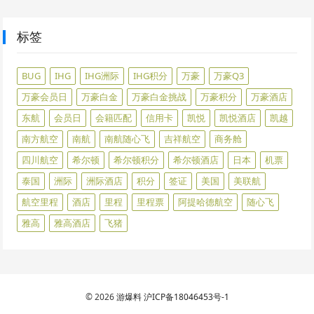
标签
BUG
IHG
IHG洲际
IHG积分
万豪
万豪Q3
万豪会员日
万豪白金
万豪白金挑战
万豪积分
万豪酒店
东航
会员日
会籍匹配
信用卡
凯悦
凯悦酒店
凯越
南方航空
南航
南航随心飞
吉祥航空
商务舱
四川航空
希尔顿
希尔顿积分
希尔顿酒店
日本
机票
泰国
洲际
洲际酒店
积分
签证
美国
美联航
航空里程
酒店
里程
里程票
阿提哈德航空
随心飞
雅高
雅高酒店
飞猪
© 2026
游爆料
沪ICP备18046453号-1