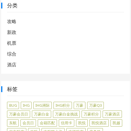
分类
攻略
新政
机票
综合
酒店
标签
BUG
IHG
IHG洲际
IHG积分
万豪
万豪Q3
万豪会员日
万豪白金
万豪白金挑战
万豪积分
万豪酒店
东航
会员日
会籍匹配
信用卡
凯悦
凯悦酒店
凯越