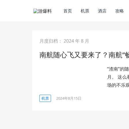
首页
机票
酒店
攻略
月度归档：
2024 年 8 月
南航随心飞又要来了？南航“
“渣南”的
月。 这
场的不乐
机票
2024年8月15日