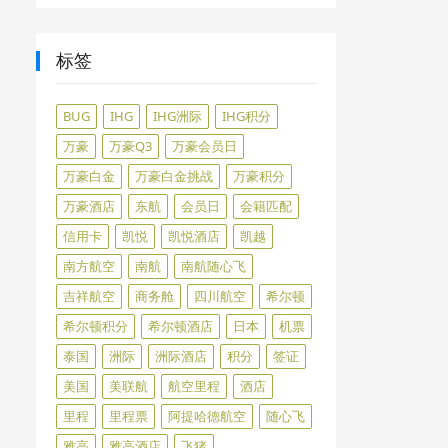
标签
BUG
IHG
IHG洲际
IHG积分
万豪
万豪Q3
万豪会员日
万豪白金
万豪白金挑战
万豪积分
万豪酒店
东航
会员日
会籍匹配
信用卡
凯悦
凯悦酒店
凯越
南方航空
南航
南航随心飞
吉祥航空
商务舱
四川航空
希尔顿
希尔顿积分
希尔顿酒店
日本
机票
泰国
洲际
洲际酒店
积分
签证
美国
美联航
航空里程
酒店
里程
里程票
阿提哈德航空
随心飞
雅高
雅高酒店
飞猪