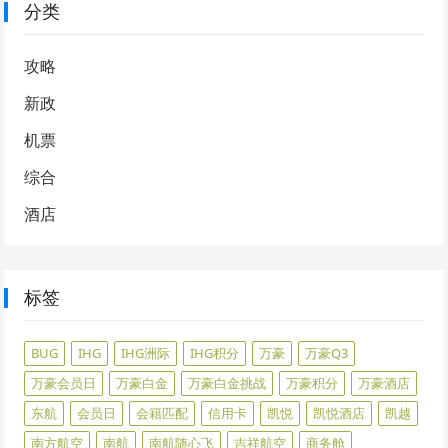
分类
攻略
新政
机票
综合
酒店
标签
BUG
IHG
IHG洲际
IHG积分
万豪
万豪Q3
万豪会员日
万豪白金
万豪白金挑战
万豪积分
万豪酒店
东航
会员日
会籍匹配
信用卡
凯悦
凯悦酒店
凯越
南方航空
南航
南航随心飞
吉祥航空
商务舱