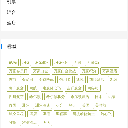
机票
综合
酒店
标签
BUG
IHG
IHG洲际
IHG积分
万豪
万豪Q3
万豪会员日
万豪白金
万豪白金挑战
万豪积分
万豪酒店
东航
会员日
会籍匹配
信用卡
凯悦
凯悦酒店
凯越
南方航空
南航
南航随心飞
吉祥航空
商务舱
四川航空
希尔顿
希尔顿积分
希尔顿酒店
日本
机票
泰国
洲际
洲际酒店
积分
签证
美国
美联航
航空里程
酒店
里程
里程票
阿提哈德航空
随心飞
雅高
雅高酒店
飞猪