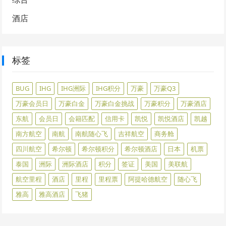
酒店
标签
BUG
IHG
IHG洲际
IHG积分
万豪
万豪Q3
万豪会员日
万豪白金
万豪白金挑战
万豪积分
万豪酒店
东航
会员日
会籍匹配
信用卡
凯悦
凯悦酒店
凯越
南方航空
南航
南航随心飞
吉祥航空
商务舱
四川航空
希尔顿
希尔顿积分
希尔顿酒店
日本
机票
泰国
洲际
洲际酒店
积分
签证
美国
美联航
航空里程
酒店
里程
里程票
阿提哈德航空
随心飞
雅高
雅高酒店
飞猪