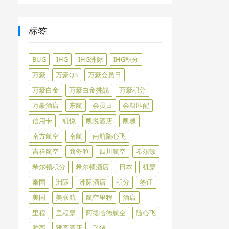
标签
BUG
IHG
IHG洲际
IHG积分
万豪
万豪Q3
万豪会员日
万豪白金
万豪白金挑战
万豪积分
万豪酒店
东航
会员日
会籍匹配
信用卡
凯悦
凯悦酒店
凯越
南方航空
南航
南航随心飞
吉祥航空
商务舱
四川航空
希尔顿
希尔顿积分
希尔顿酒店
日本
机票
泰国
洲际
洲际酒店
积分
签证
美国
美联航
航空里程
酒店
里程
里程票
阿提哈德航空
随心飞
雅高
雅高酒店
飞猪