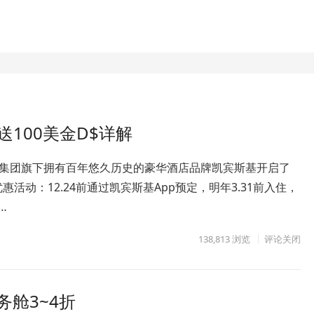
送100美金D$详解
A集团旗下拥有百年悠久历史的豪华酒店品牌凯宾斯基开启了
惠活动：12.24前通过凯宾斯基App预定，明年3.31前入住，
…
138,813
浏览
评论关闭
务舱3~4折