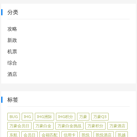
分类
攻略
新政
机票
综合
酒店
标签
BUG
IHG
IHG洲际
IHG积分
万豪
万豪Q3
万豪会员日
万豪白金
万豪白金挑战
万豪积分
万豪酒店
东航
会员日
会籍匹配
信用卡
凯悦
凯悦酒店
凯越