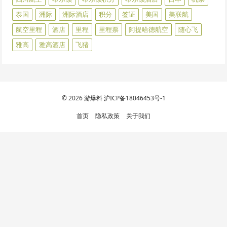
泰国
洲际
洲际酒店
积分
签证
美国
美联航
航空里程
酒店
里程
里程票
阿提哈德航空
随心飞
雅高
雅高酒店
飞猪
© 2026
游爆料
沪ICP备18046453号-1
首页
隐私政策
关于我们