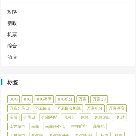
攻略
新政
机票
综合
酒店
标签
BUG
IHG
IHG洲际
IHG积分
万豪
万豪Q3
万豪会员日
万豪白金
万豪白金挑战
万豪积分
万豪酒店
东航
会员日
会籍匹配
信用卡
凯悦
凯悦酒店
凯越
南方航空
南航
南航随心飞
吉祥航空
商务舱
四川航空
希尔顿
希尔顿积分
希尔顿酒店
日本
机票