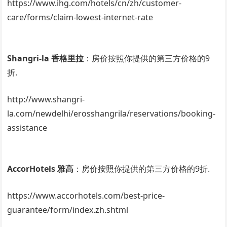
https://www.ihg.com/hotels/cn/zh/customer-
care/forms/claim-lowest-internet-rate
Shangri-la 香格里拉
：房价按照你提供的第三方价格的9
折.
http://www.shangri-
la.com/newdelhi/erosshangrila/reservations/booking-
assistance
AccorHotels 雅高
：房价按照你提供的第三方价格的9折.
https://www.accorhotels.com/best-price-
guarantee/form/index.zh.shtml