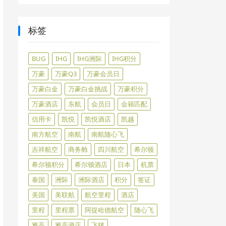
标签
BUG
IHG
IHG洲际
IHG积分
万豪
万豪Q3
万豪会员日
万豪白金
万豪白金挑战
万豪积分
万豪酒店
东航
会员日
会籍匹配
信用卡
凯悦
凯悦酒店
凯越
南方航空
南航
南航随心飞
吉祥航空
商务舱
四川航空
希尔顿
希尔顿积分
希尔顿酒店
日本
机票
泰国
洲际
洲际酒店
积分
签证
美国
美联航
航空里程
酒店
里程
里程票
阿提哈德航空
随心飞
雅高
雅高酒店
飞猪