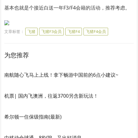
基本也就是个接近白送一年F3/F4会籍的活动，推荐考虑。
文章标签：
飞猪
飞猪F3会员
飞猪F4
飞猪F4会员
为您推荐
南航随心飞马上上线！拿下畅游中国前的6点小建议~
机票| 国内飞澳洲，往返3700另含新玩法！
希尔顿一住保级指南(最新)
中移动全球通、88VIP，又出好消息