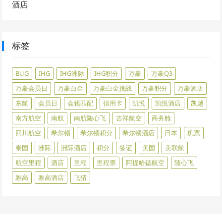
酒店
标签
BUG
IHG
IHG洲际
IHG积分
万豪
万豪Q3
万豪会员日
万豪白金
万豪白金挑战
万豪积分
万豪酒店
东航
会员日
会籍匹配
信用卡
凯悦
凯悦酒店
凯越
南方航空
南航
南航随心飞
吉祥航空
商务舱
四川航空
希尔顿
希尔顿积分
希尔顿酒店
日本
机票
泰国
洲际
洲际酒店
积分
签证
美国
美联航
航空里程
酒店
里程
里程票
阿提哈德航空
随心飞
雅高
雅高酒店
飞猪