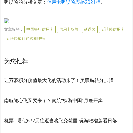
延误险的分析文章：
信用卡延误险表格2021版
。
文章标签：
中国银行信用卡
信用卡权益
延误险
延误险信用卡
延误险如何购买和理赔
为您推荐
让万豪积分价值最大化的活动来了！美联航转分加赠
南航随心飞又要来了？南航“畅游中国”月底开卖！
机票| 暑假672元往返含税飞免签国 玩海吃榴莲看日落