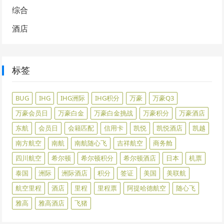
综合
酒店
标签
BUG
IHG
IHG洲际
IHG积分
万豪
万豪Q3
万豪会员日
万豪白金
万豪白金挑战
万豪积分
万豪酒店
东航
会员日
会籍匹配
信用卡
凯悦
凯悦酒店
凯越
南方航空
南航
南航随心飞
吉祥航空
商务舱
四川航空
希尔顿
希尔顿积分
希尔顿酒店
日本
机票
泰国
洲际
洲际酒店
积分
签证
美国
美联航
航空里程
酒店
里程
里程票
阿提哈德航空
随心飞
雅高
雅高酒店
飞猪