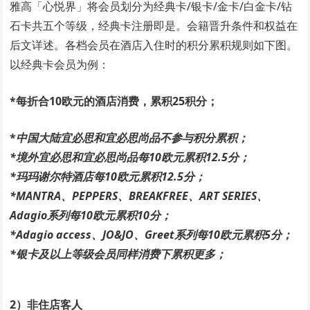
雅高「心悦界」将会员划分为经典卡/银卡/金卡/白金卡/钻
石卡共五个等级，经典卡注册即是。会籍晋升条件和权益在
后文详述。各档会员在酒店入住时的积分累积规则如下图。
以经典卡会员为例：
*每折合10欧元的酒店消费，累积25积分；
*
中国大陆宜必思和宜必思尚品不参与积分累积；
*境外宜必思和宜必思尚品每10欧元累积12.5分；
*玛玛谢尔特酒店每10欧元累积12.5分；
*MANTRA、PEPPERS、BREAKFREE、ART SERIES、
Adagio系列每10欧元累积10分；
*Adagio access、JO&JO、Greet系列每10欧元累积5分；
*银卡及以上等级会员同样消费下累积更多；
2）非住店客人