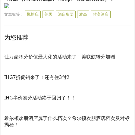
文章标签：
悦榕庄
美居
酒店集团
雅高
雅高酒店
为您推荐
让万豪积分价值最大化的活动来了！美联航转分加赠
IHG7折促销来了！还有住3付2
IHG半价卖分活动终于回归了！！
希尔顿欢朋酒店属于什么档次？希尔顿欢朋酒店档次及对标
揭秘！