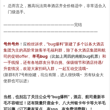
总而言之，雅高玩法简单酒店齐全价格适中，非常适合入
门级选手。
——————————————————完结
————————————————————————
号外号外
！应
粉丝诉求，“bug爆料”新建了多个以各大酒店
集团为主的高阶常旅客羊毛福利群，除了各大酒店集团和航
司的促销offer、
羊毛bug
（比如上周四的南航bug机票）
和
一手线报，还有各地群友分享白挑、保级细节和酒店待遇/
升套情况，欢迎大家扫码入群，一起互动交流哦~
(新群8月7号刚创建
，
坑位有限，进人很快哦~ 另有钛金大
使群也可以进）
当然，也别忘了关注公众号“bug爆料”，酒店、航司最新羊
毛不容错过！还有限量阡鹿金卡、八大州银卡年卡等大羊毛
可以薅（订万豪有返点、有snp、有免费消费额）！