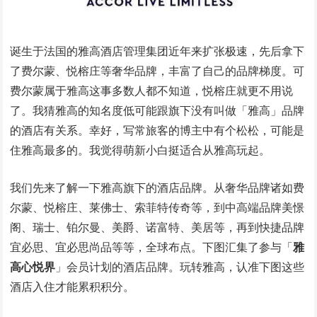
诞生于法国的雅高酒店管理集团近年来扩张极速，先后拿下
了费尔蒙、悦榕庄等奢华品牌，丰富了自己的品牌梯度。可
费尔蒙属于雅高这事多数人都不知道，悦榕庄就更不用说
了。我猜雅高的知名度低可能跟旗下没有叫做「雅高」品牌
的酒店有关系。幸好，写常旅客的博主中有个松松，可能是
住雅高最多的。我觉得萌新小白挺适合从雅高玩起。
我们先来了解一下雅高旗下的酒店品牌。从奢华品牌诸如费
尔蒙、悦榕庄、莱佛士、索菲特传奇等，到中高端品牌美憬
阁、瑞士、铂尔曼、美爵、诺富特、美居等，再到快捷品牌
宜必思、宜必思尚品等等，全球布点。下图汇集了参与「
雅
高心悦界
」会员计划的酒店品牌。玩转雅高，认准下图这些
酒店入住才能累积积分。