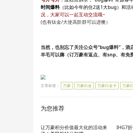
时间爆料
（比如今年的住2送1大bug）和活动
况，大家可以一起互动交流哦~
(也有钛金/大使高阶群可以进噢）
当然，也别忘了关注公众号“bug爆料”，
羊毛可以薅（订万豪有返点、有snp、有免
文章标签：
万豪
万豪白金
万豪白金卡
万豪
为您推荐
让万豪积分价值最大化的活动来
IHG7