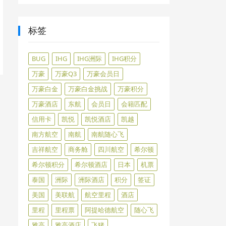
标签
BUG
IHG
IHG洲际
IHG积分
万豪
万豪Q3
万豪会员日
万豪白金
万豪白金挑战
万豪积分
万豪酒店
东航
会员日
会籍匹配
信用卡
凯悦
凯悦酒店
凯越
南方航空
南航
南航随心飞
吉祥航空
商务舱
四川航空
希尔顿
希尔顿积分
希尔顿酒店
日本
机票
泰国
洲际
洲际酒店
积分
签证
美国
美联航
航空里程
酒店
里程
里程票
阿提哈德航空
随心飞
雅高
雅高酒店
飞猪