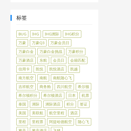
标签
BUG
IHG
IHG洲际
IHG积分
万豪
万豪Q3
万豪会员日
万豪白金
万豪白金挑战
万豪积分
万豪酒店
东航
会员日
会籍匹配
信用卡
凯悦
凯悦酒店
凯越
南方航空
南航
南航随心飞
吉祥航空
商务舱
四川航空
希尔顿
希尔顿积分
希尔顿酒店
日本
机票
泰国
洲际
洲际酒店
积分
签证
美国
美联航
航空里程
酒店
里程
里程票
阿提哈德航空
随心飞
雅高
雅高酒店
飞猪