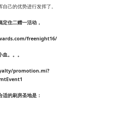
挥自己的优势进行发挥了。
搞定住二赠一活动，
rds.com/freenight16/
小血。。。
alty/promotion.mi?
mtEvent1
合适的刷房圣地是：