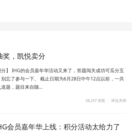
抽奖，凯悦卖分
分】 IHG的会员嘉年华活动又来了，答题闯关成功可瓜分五
别忘了参与一下。 截止日期为6月28日中午12点以前，一共
九道题，题目来自随…
58,237
浏览
评论关闭
IHG会员嘉年华上线：积分活动太给力了