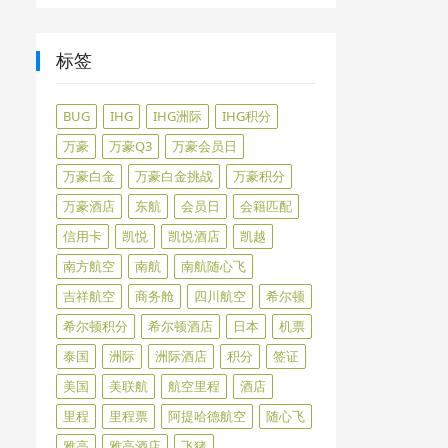
标签
BUG
IHG
IHG洲际
IHG积分
万豪
万豪Q3
万豪会员日
万豪白金
万豪白金挑战
万豪积分
万豪酒店
东航
会员日
会籍匹配
信用卡
凯悦
凯悦酒店
凯越
南方航空
南航
南航随心飞
吉祥航空
商务舱
四川航空
希尔顿
希尔顿积分
希尔顿酒店
日本
机票
泰国
洲际
洲际酒店
积分
签证
美国
美联航
航空里程
酒店
里程
里程票
阿提哈德航空
随心飞
雅高
雅高酒店
飞猪