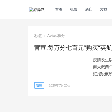
首页
机票
酒店
攻略
标签：
Avios积分
官宣:每万分七百元“购买”英航A
疫情发生
而大概两
汇报说航班
攻略
2020年7月20日