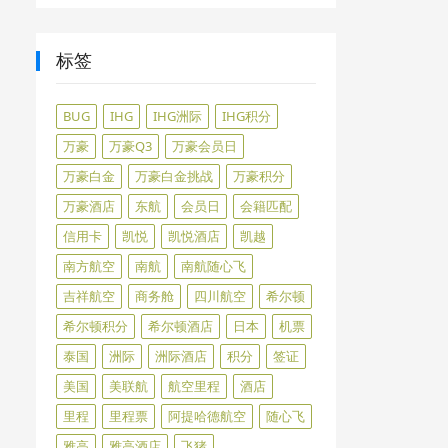
标签
BUG
IHG
IHG洲际
IHG积分
万豪
万豪Q3
万豪会员日
万豪白金
万豪白金挑战
万豪积分
万豪酒店
东航
会员日
会籍匹配
信用卡
凯悦
凯悦酒店
凯越
南方航空
南航
南航随心飞
吉祥航空
商务舱
四川航空
希尔顿
希尔顿积分
希尔顿酒店
日本
机票
泰国
洲际
洲际酒店
积分
签证
美国
美联航
航空里程
酒店
里程
里程票
阿提哈德航空
随心飞
雅高
雅高酒店
飞猪