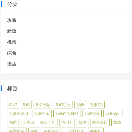
分类
攻略
新政
机票
综合
酒店
标签
BUG
IHG
IHG洲际
IHG积分
万豪
万豪Q3
万豪会员日
万豪白金
万豪白金挑战
万豪积分
万豪酒店
东航
会员日
会籍匹配
信用卡
凯悦
凯悦酒店
凯越
南方航空
南航
南航随心飞
吉祥航空
商务舱