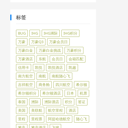
标签
BUG
IHG
IHG洲际
IHG积分
万豪
万豪Q3
万豪会员日
万豪白金
万豪白金挑战
万豪积分
万豪酒店
东航
会员日
会籍匹配
信用卡
凯悦
凯悦酒店
凯越
南方航空
南航
南航随心飞
吉祥航空
商务舱
四川航空
希尔顿
希尔顿积分
希尔顿酒店
日本
机票
泰国
洲际
洲际酒店
积分
签证
美国
美联航
航空里程
酒店
里程
里程票
阿提哈德航空
随心飞
雅高
雅高酒店
飞猪