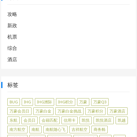
攻略
新政
机票
综合
酒店
标签
BUG
IHG
IHG洲际
IHG积分
万豪
万豪Q3
万豪会员日
万豪白金
万豪白金挑战
万豪积分
万豪酒店
东航
会员日
会籍匹配
信用卡
凯悦
凯悦酒店
凯越
南方航空
南航
南航随心飞
吉祥航空
商务舱