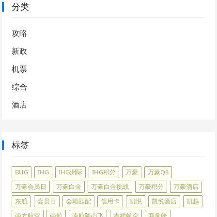
分类
攻略
新政
机票
综合
酒店
标签
BUG
IHG
IHG洲际
IHG积分
万豪
万豪Q3
万豪会员日
万豪白金
万豪白金挑战
万豪积分
万豪酒店
东航
会员日
会籍匹配
信用卡
凯悦
凯悦酒店
凯越
南方航空
南航
南航随心飞
吉祥航空
商务舱