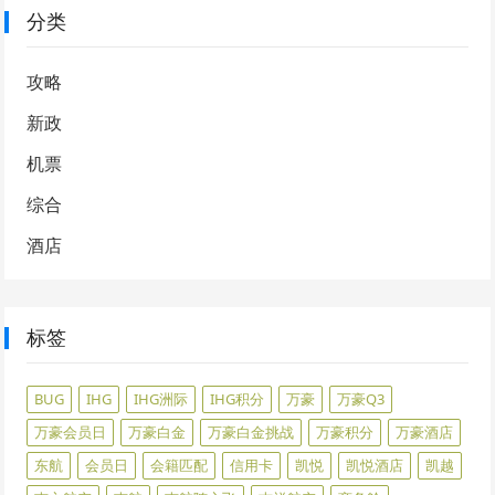
分类
攻略
新政
机票
综合
酒店
标签
BUG
IHG
IHG洲际
IHG积分
万豪
万豪Q3
万豪会员日
万豪白金
万豪白金挑战
万豪积分
万豪酒店
东航
会员日
会籍匹配
信用卡
凯悦
凯悦酒店
凯越