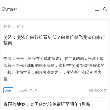
标签：
签证
斐济：斐济自由行机票史低？白菜价躺飞斐济自由行
指南
作者： 松松（里程在手说走就走） 在广袤的南太平洋上散
落着一连串珍珠般的绝美海岛，这其中“斐济”绝对是耀眼的
一颗。作为世界上的顶奢海岛之一，斐济每年都吸引着大
量…
146,500
浏览
攻略
2020年4月7日
泰国落地签：泰国落地签免费延至明年4月底