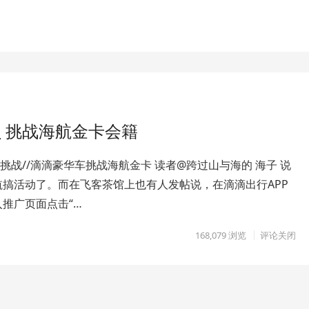
员 挑战海航金卡会籍
卡挑战//滴滴豪华车挑战海航金卡 读者@跨过山与海的 海子 说
航搞活动了。而在飞客茶馆上也有人发帖说，在滴滴出行APP
推广页面点击“…
168,079
浏览
评论关闭