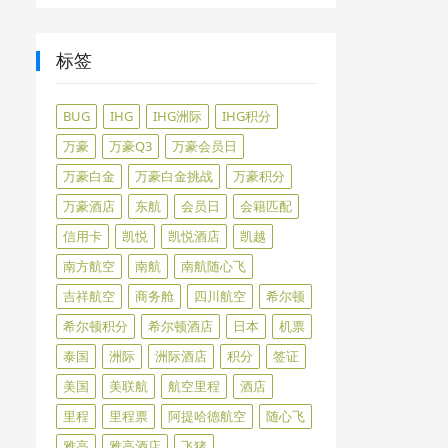
标签
BUG
IHG
IHG洲际
IHG积分
万豪
万豪Q3
万豪会员日
万豪白金
万豪白金挑战
万豪积分
万豪酒店
东航
会员日
会籍匹配
信用卡
凯悦
凯悦酒店
凯越
南方航空
南航
南航随心飞
吉祥航空
商务舱
四川航空
希尔顿
希尔顿积分
希尔顿酒店
日本
机票
泰国
洲际
洲际酒店
积分
签证
美国
美联航
航空里程
酒店
里程
里程票
阿提哈德航空
随心飞
雅高
雅高酒店
飞猪