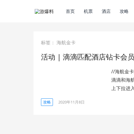
首页
机票
酒店
攻略
标签：
海航金卡
活动 | 滴滴匹配酒店钻卡会
//海航金
滴滴和海
上下拉进入
攻略
2020年11月8日