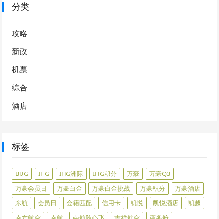
分类
攻略
新政
机票
综合
酒店
标签
BUG
IHG
IHG洲际
IHG积分
万豪
万豪Q3
万豪会员日
万豪白金
万豪白金挑战
万豪积分
万豪酒店
东航
会员日
会籍匹配
信用卡
凯悦
凯悦酒店
凯越
南方航空
南航
南航随心飞
吉祥航空
商务舱