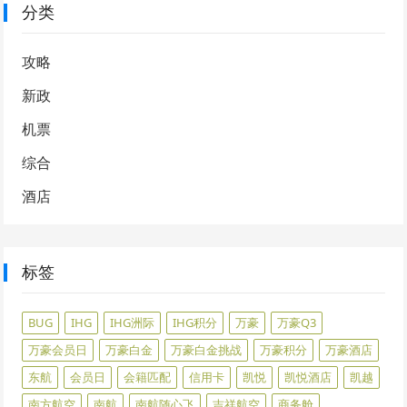
分类
攻略
新政
机票
综合
酒店
标签
BUG
IHG
IHG洲际
IHG积分
万豪
万豪Q3
万豪会员日
万豪白金
万豪白金挑战
万豪积分
万豪酒店
东航
会员日
会籍匹配
信用卡
凯悦
凯悦酒店
凯越
南方航空
南航
南航随心飞
吉祥航空
商务舱