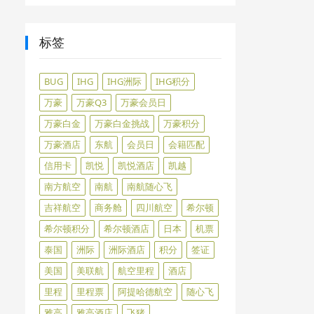
标签
BUG
IHG
IHG洲际
IHG积分
万豪
万豪Q3
万豪会员日
万豪白金
万豪白金挑战
万豪积分
万豪酒店
东航
会员日
会籍匹配
信用卡
凯悦
凯悦酒店
凯越
南方航空
南航
南航随心飞
吉祥航空
商务舱
四川航空
希尔顿
希尔顿积分
希尔顿酒店
日本
机票
泰国
洲际
洲际酒店
积分
签证
美国
美联航
航空里程
酒店
里程
里程票
阿提哈德航空
随心飞
雅高
雅高酒店
飞猪