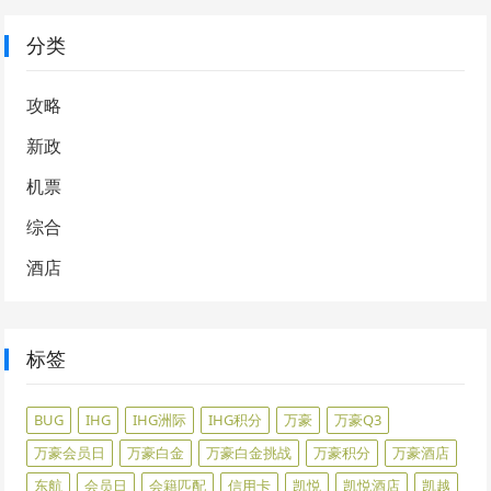
分类
攻略
新政
机票
综合
酒店
标签
BUG
IHG
IHG洲际
IHG积分
万豪
万豪Q3
万豪会员日
万豪白金
万豪白金挑战
万豪积分
万豪酒店
东航
会员日
会籍匹配
信用卡
凯悦
凯悦酒店
凯越