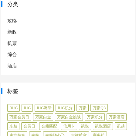
分类
攻略
新政
机票
综合
酒店
标签
BUG
IHG
IHG洲际
IHG积分
万豪
万豪Q3
万豪会员日
万豪白金
万豪白金挑战
万豪积分
万豪酒店
东航
会员日
会籍匹配
信用卡
凯悦
凯悦酒店
凯越
南方航空
南航
南航随心飞
吉祥航空
商务舱