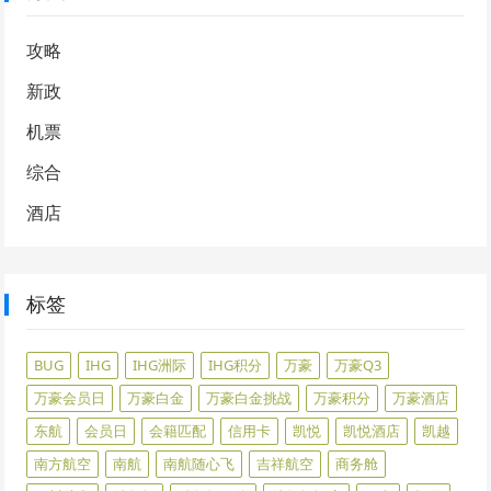
攻略
新政
机票
综合
酒店
标签
BUG
IHG
IHG洲际
IHG积分
万豪
万豪Q3
万豪会员日
万豪白金
万豪白金挑战
万豪积分
万豪酒店
东航
会员日
会籍匹配
信用卡
凯悦
凯悦酒店
凯越
南方航空
南航
南航随心飞
吉祥航空
商务舱