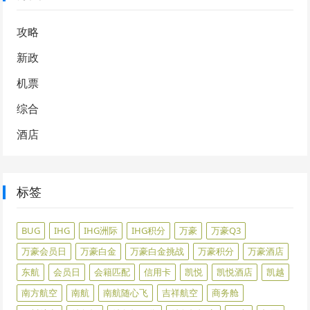
攻略
新政
机票
综合
酒店
标签
BUG
IHG
IHG洲际
IHG积分
万豪
万豪Q3
万豪会员日
万豪白金
万豪白金挑战
万豪积分
万豪酒店
东航
会员日
会籍匹配
信用卡
凯悦
凯悦酒店
凯越
南方航空
南航
南航随心飞
吉祥航空
商务舱