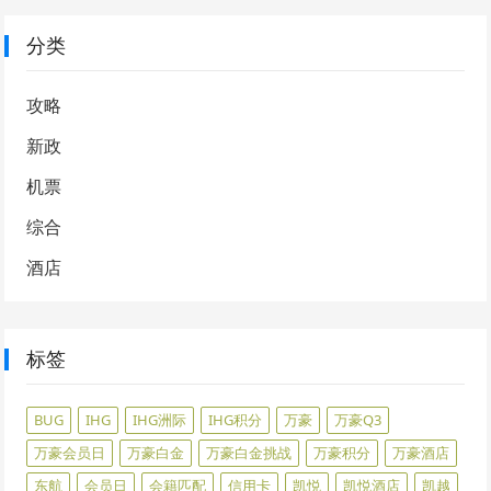
分类
攻略
新政
机票
综合
酒店
标签
BUG
IHG
IHG洲际
IHG积分
万豪
万豪Q3
万豪会员日
万豪白金
万豪白金挑战
万豪积分
万豪酒店
东航
会员日
会籍匹配
信用卡
凯悦
凯悦酒店
凯越