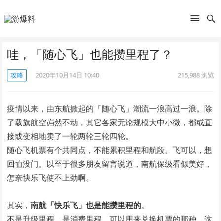
哇，「随心飞」也能攒里程了？
攻略
2020年10月14日 10:40
215,988
浏览
疫情以来，由东航掀起的「随心飞」潮流一浪高过一浪。除
了载旗航空岿然不动，其它各家无论规模大中小微，都或直
接或变相地卖了一轮两轮三轮四轮。
随心飞机票有个共同点，不能累积里程和航段。飞可以，想
回恤没门。以至于很多朋友留言说道，南航保级看似美好，
怎奈快乐飞使不上劲啊。
其实，
南航「快乐飞」也是能攒里程的
。
不是升级里程，是消费里程，可以用来兑换机票的那种。这