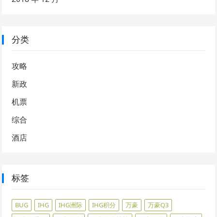
分类
攻略
新政
机票
综合
酒店
标签
BUG
IHG
IHG洲际
IHG积分
万豪
万豪Q3