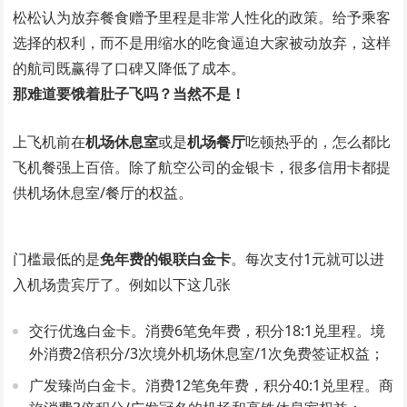
松松认为放弃餐食赠予里程是非常人性化的政策。给予乘客
选择的权利，而不是用缩水的吃食逼迫大家被动放弃，这样
的航司既赢得了口碑又降低了成本。
那难道要饿着肚子飞吗？当然不是！
上飞机前在
机场休息室
或是
机场餐厅
吃顿热乎的，怎么都比
飞机餐强上百倍。除了航空公司的金银卡，很多信用卡都提
供机场休息室/餐厅的权益。
门槛最低的是
免年费的银联白金卡
。每次支付1元就可以进
入机场贵宾厅了。例如以下这几张
交行优逸白金卡。消费6笔免年费，积分18:1兑里程。境
外消费2倍积分/3次境外机场休息室/1次免费签证权益；
广发臻尚白金卡。消费12笔免年费，积分40:1兑里程。商