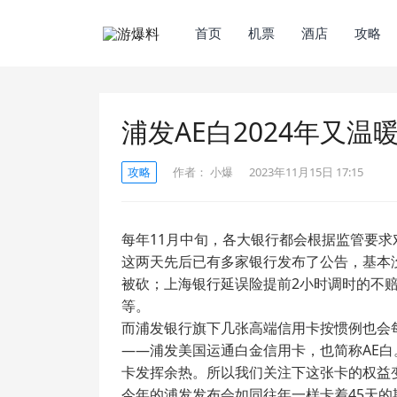
首页
机票
酒店
攻略
浦发AE白2024年又温
攻略
作者：
小爆
2023年11月15日 17:15
每年11月中旬，各大银行都会根据监管要求
这两天先后已有多家银行发布了公告，基本
被砍；上海银行延误险提前2小时调时的不
等。
而浦发银行旗下几张高端信用卡按惯例也会
——浦发美国运通白金信用卡，也简称AE
卡发挥余热。所以我们关注下这张卡的权益
今年的浦发发布会如同往年一样卡着45天的期