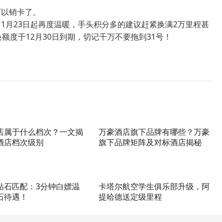
可以销卡了。
1月23日起再度温暖，手头积分多的建议赶紧换满2万里程甚
换额度于12月30日到期，切记千万不要拖到31号！
店属于什么档次？一文揭
万豪酒店旗下品牌有哪些？万豪
酒店档次级别
旗下品牌矩阵及对标酒店揭秘
钻石匹配：3分钟白嫖温
卡塔尔航空学生俱乐部升级，阿
石待遇！
提哈德送定级里程