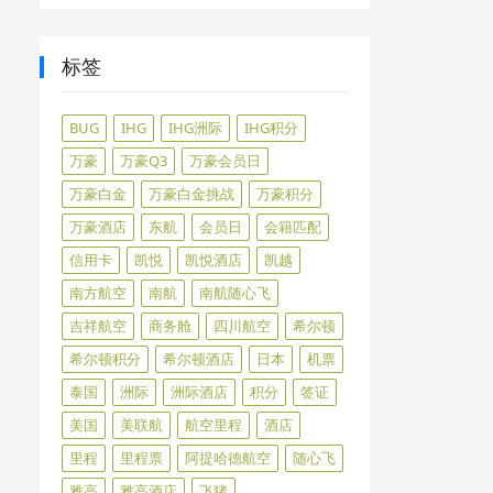
标签
BUG
IHG
IHG洲际
IHG积分
万豪
万豪Q3
万豪会员日
万豪白金
万豪白金挑战
万豪积分
万豪酒店
东航
会员日
会籍匹配
信用卡
凯悦
凯悦酒店
凯越
南方航空
南航
南航随心飞
吉祥航空
商务舱
四川航空
希尔顿
希尔顿积分
希尔顿酒店
日本
机票
泰国
洲际
洲际酒店
积分
签证
美国
美联航
航空里程
酒店
里程
里程票
阿提哈德航空
随心飞
雅高
雅高酒店
飞猪