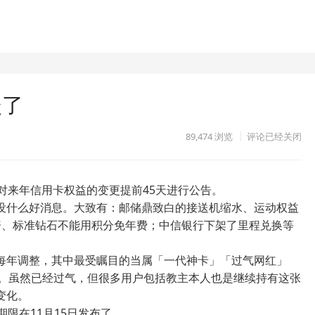
暖了
89,474
浏览
评论已经关闭
对来年信用卡权益的变更提前45天进行公告。
没什么好消息。大致有：邮储鼎致白的接送机缩水、运动权益
赔、标准钻石不能用积分免年费；中信银行下架了里程兑换等
每年调整，其中最受瞩目的当属「一代神卡」「过气网红」
白。虽然已经过气，但很多用户包括教主本人也是继续持有这张
变化。
限在11月15日发布了。