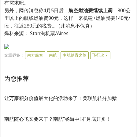
有需求吧。
另外，网传消息称4月5日后，
航空燃油费继续上调
，800公
里以上的航线燃油费90元，这样一来机建+燃油就要140元/
段，往返280元的税费…（此消息不保真）
爆料来源：
Stan淘机票/Aires
文章标签：
南方航空
南航
南航踏青之旅
飞行次卡
为您推荐
让万豪积分价值最大化的活动来了！美联航转分加赠
南航随心飞又要来了？南航“畅游中国”月底开卖！