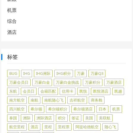
机票
综合
酒店
标签
BUG
IHG
IHG洲际
IHG积分
万豪
万豪Q3
万豪会员日
万豪白金
万豪白金挑战
万豪积分
万豪酒店
东航
会员日
会籍匹配
信用卡
凯悦
凯悦酒店
凯越
南方航空
南航
南航随心飞
吉祥航空
商务舱
四川航空
希尔顿
希尔顿积分
希尔顿酒店
日本
机票
泰国
洲际
洲际酒店
积分
签证
美国
美联航
航空里程
酒店
里程
里程票
阿提哈德航空
随心飞