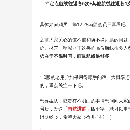
择
定点航线往返各6次+其他航线往返各1
具体如何购买，等12.28南航会员日再看吧
之前大家关心的值不值和换不换到票的问题，
萨、林芝、稻城亚丁这类的高价航线很多人都
势在于
不限时间，而且航线足够多
。
1.0版的老用户如果用得顺手的话，大概率
的，重点关注一下吧。
想要组队，或者有不明白的事情想问问大家
号
后，发送
「
南航进群
」
四个字，就可以申请
组队畅飞，希望大家飞得开心啦：）