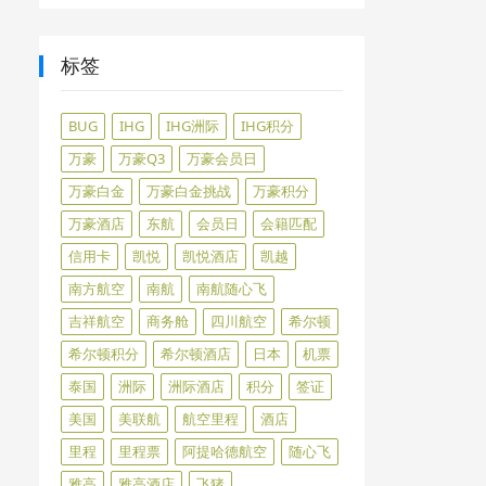
标签
BUG
IHG
IHG洲际
IHG积分
万豪
万豪Q3
万豪会员日
万豪白金
万豪白金挑战
万豪积分
万豪酒店
东航
会员日
会籍匹配
信用卡
凯悦
凯悦酒店
凯越
南方航空
南航
南航随心飞
吉祥航空
商务舱
四川航空
希尔顿
希尔顿积分
希尔顿酒店
日本
机票
泰国
洲际
洲际酒店
积分
签证
美国
美联航
航空里程
酒店
里程
里程票
阿提哈德航空
随心飞
雅高
雅高酒店
飞猪