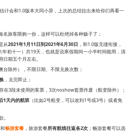
但估计会和1.0版本大同小异，上次的总结拉出来给你们再看一
每名旅客限购一份，这样可以杜绝掉各种贩子了；
是从
2021年1月11日到2021年6月30日
，和1.0版无缝衔接，
到大年初十一）共19天，也就是说寒假期间一小半时间能用，清
可用日期五个月左右。
澳台除外），不限日期、不限兑换次数；
换
，兑完即止；
存在3段未使用的客票，3次noshow套票作废（航变除外）；
后1天内的航班
（比如2号航变，可以改到1号或3号）或者免
款。
餐
和
畅游套餐
，旅游套餐
所有航线往返各2次
；畅游套餐可以选