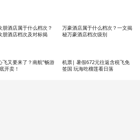
欢朋酒店属于什么档次？
万豪酒店属于什么档次？一文揭
欢朋酒店档次及对标揭
秘万豪酒店档次级别
心飞又要来了？南航“畅游
机票| 暑假672元往返含税飞免
月底开卖！
签国 玩海吃榴莲看日落