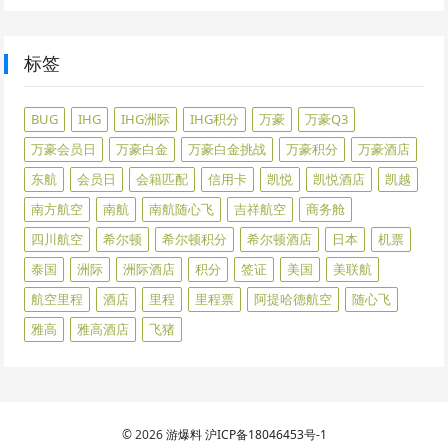
标签
BUG
IHG
IHG洲际
IHG积分
万豪
万豪Q3
万豪会员日
万豪白金
万豪白金挑战
万豪积分
万豪酒店
东航
会员日
会籍匹配
信用卡
凯悦
凯悦酒店
凯越
南方航空
南航
南航随心飞
吉祥航空
商务舱
四川航空
希尔顿
希尔顿积分
希尔顿酒店
日本
机票
泰国
洲际
洲际酒店
积分
签证
美国
美联航
航空里程
酒店
里程
里程票
阿提哈德航空
随心飞
雅高
雅高酒店
飞猪
© 2026
游爆料
沪ICP备18046453号-1