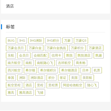
酒店
标签
BUG
IHG
IHG洲际
IHG积分
万豪
万豪Q3
万豪会员日
万豪白金
万豪白金挑战
万豪积分
万豪酒店
东航
会员日
会籍匹配
信用卡
凯悦
凯悦酒店
凯越
南方航空
南航
南航随心飞
吉祥航空
商务舱
四川航空
希尔顿
希尔顿积分
希尔顿酒店
日本
机票
泰国
洲际
洲际酒店
积分
签证
美国
美联航
航空里程
酒店
里程
里程票
阿提哈德航空
随心飞
雅高
雅高酒店
飞猪