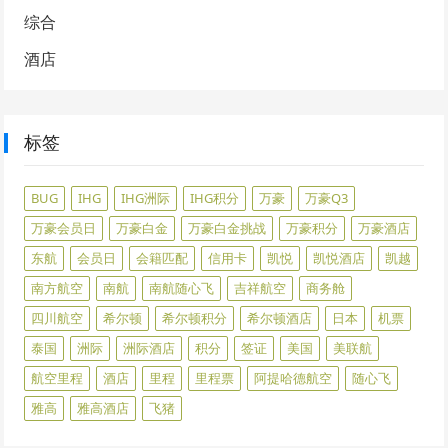
综合
酒店
标签
BUG
IHG
IHG洲际
IHG积分
万豪
万豪Q3
万豪会员日
万豪白金
万豪白金挑战
万豪积分
万豪酒店
东航
会员日
会籍匹配
信用卡
凯悦
凯悦酒店
凯越
南方航空
南航
南航随心飞
吉祥航空
商务舱
四川航空
希尔顿
希尔顿积分
希尔顿酒店
日本
机票
泰国
洲际
洲际酒店
积分
签证
美国
美联航
航空里程
酒店
里程
里程票
阿提哈德航空
随心飞
雅高
雅高酒店
飞猪