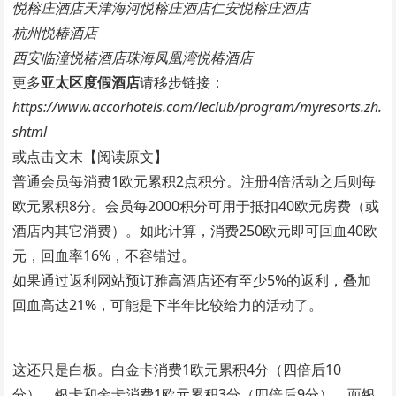
悦榕庄酒店天津海河悦榕庄酒店仁安悦榕庄酒店
杭州悦椿酒店
西安临潼悦椿酒店珠海凤凰湾悦椿酒店
更多
亚太区度假酒店
请移步链接：
https://www.accorhotels.com/leclub/program/myresorts.zh.
shtml
或点击文末【阅读原文】
普通会员每消费1欧元累积2点积分。注册4倍活动之后则每
欧元累积8分。会员每2000积分可用于抵扣40欧元房费（或
酒店内其它消费）。如此计算，消费250欧元即可回血40欧
元，回血率16%，不容错过。
如果通过返利网站预订雅高酒店还有至少5%的返利，叠加
回血高达21%，可能是下半年比较给力的活动了。
这还只是白板。白金卡消费1欧元累积4分（四倍后10
分），银卡和金卡消费1欧元累积3分（四倍后9分）。而银